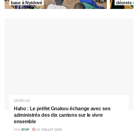
base à Nyidové
décrets rè
DÉPÊCHE
Haho : Le préfet Gnakou échange avec ses
administrés des dix cantons sur le vivre
ensemble
PAR
ATOP
12 JUILLET 2026