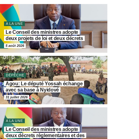
A LA UNE
Le Conseil des ministres adopte
deux projets de loi et deux décrets
5 août 2026
DÉPÊCHE
Agou: Le député Yossah échange
avec sa base à Nyidové
31 juillet 2026
A LA UNE
Le Conseil des ministres adopte
deux décrets règlementaires et des