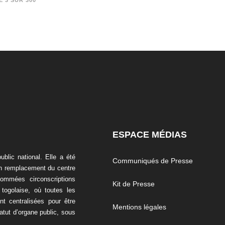
E 3 SUR 300
ESPACE MÉDIAS
blic national. Elle a été
Communiqués de Presse
en remplacement du centre
nommées circonscriptions
Kit de Presse
 togolaise, où toutes les
t centralisées pour être
Mentions légales
tatut d’organe public, sous