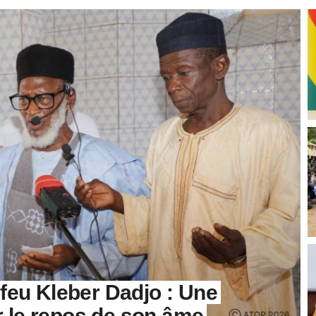
u Kleber Dadjo : Une
 le repos de son âme