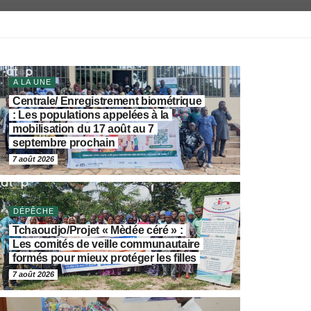
A LA UNE
Centrale/ Enregistrement biométrique
: Les populations appelées à la
mobilisation du 17 août au 7
septembre prochain
7 août 2026
DÉPÊCHE
Tchaoudjo/Projet « Mèdée céré » :
Les comités de veille communautaire
formés pour mieux protéger les filles
7 août 2026