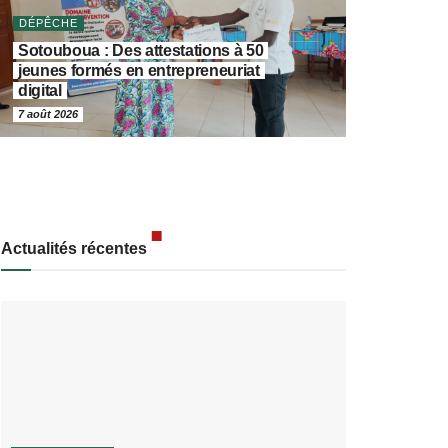
DÉPÊCHE
Sotouboua : Des attestations à 50
jeunes formés en entrepreneuriat
digital
7 août 2026
Actualités récentes