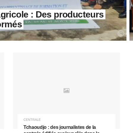
agricole : Des producteurs
formés
CENTRALE
Tchaoudjo : des journalistes de la