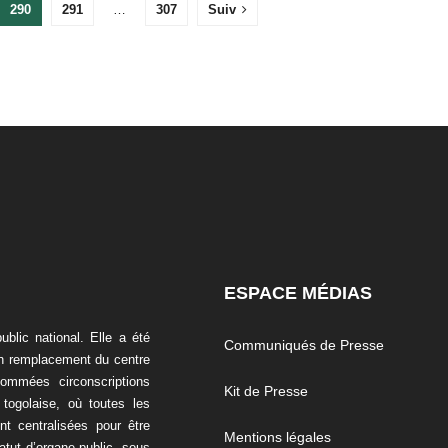
290
291
…
307
Suiv
ESPACE MÉDIAS
blic national. Elle a été
Communiqués de Presse
en remplacement du centre
nommées circonscriptions
Kit de Presse
 togolaise, où toutes les
t centralisées pour être
Mentions légales
tatut d’organe public, sous