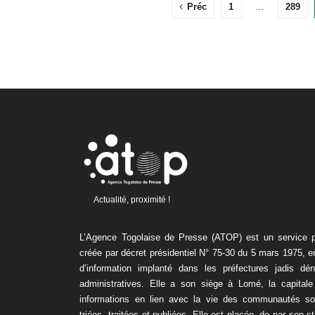
Préc
1
…
289
Actualité, proximité !
L’Agence Togolaise de Presse (ATOP) est un service pu
créée par décret présidentiel N° 75-30 du 5 mars 1975, 
d’information implanté dans les préfectures jadis dé
administratives. Elle a son siège à Lomé, la capitale
informations en lien avec la vie des communautés son
triées, traitées et publiées. Elle est placée, de par son s