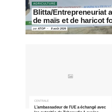
AGRICULTURE
Blitta/Entrepreneuriat 
de maïs et de haricot 
par
ATOP
8 août 2026
CENTRALE
L’ambassadeur de l’UE a échangé avec