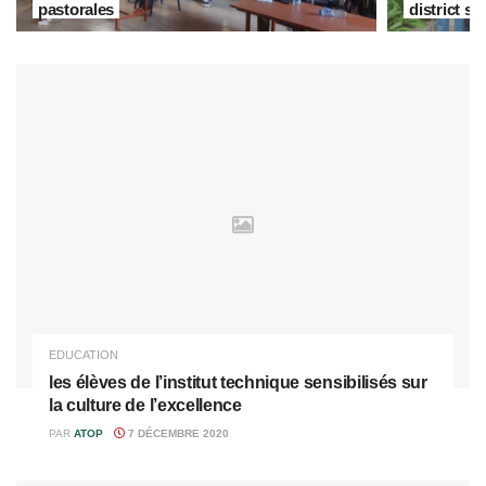
pastorales
district sa
EDUCATION
les élèves de l’institut technique sensibilisés sur
la culture de l’excellence
PAR
ATOP
7 DÉCEMBRE 2020