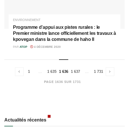
ENVIRONNEMENT
Programme d’appui aux pistes rurales : le
Premier ministre lance officiellement les travaux à
kpovegan dans la commune de haho II
PAR
ATOP
4 DÉCEMBRE 2020
1
…
1 635
1 636
1 637
…
1 731
PAGE 1636 SUR 1731
Actualités récentes