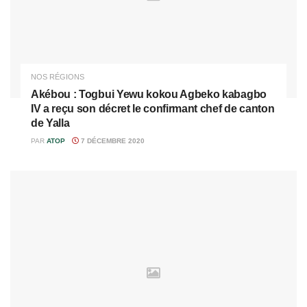
NOS RÉGIONS
Akébou : Togbui Yewu kokou Agbeko kabagbo
IV a reçu son décret le confirmant chef de canton
de Yalla
PAR
ATOP
7 DÉCEMBRE 2020