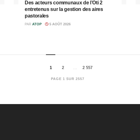
Des acteurs communaux de l’Oti 2
entretenus sur la gestion des aires
pastorales
PAR
ATOP
5 AOÛT 2026
1
2
…
2 557
PAGE 1 SUR 2557