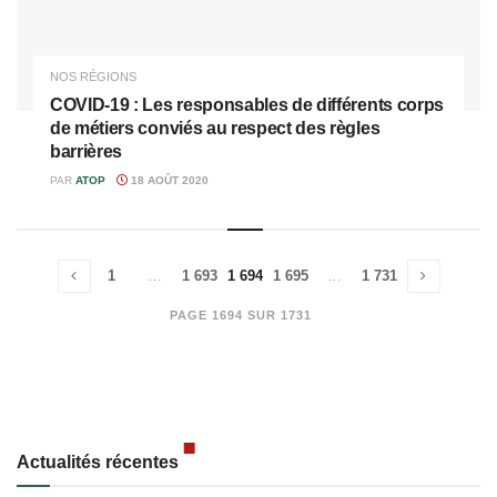
NOS RÉGIONS
COVID-19 : Les responsables de différents corps
de métiers conviés au respect des règles
barrières
PAR
ATOP
18 AOÛT 2020
1
…
1 693
1 694
1 695
…
1 731
PAGE 1694 SUR 1731
Actualités récentes