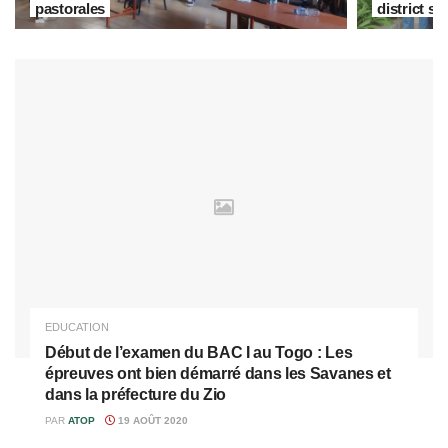
pastorales
district sa
EDUCATION
Début de l’examen du BAC I au Togo : Les
épreuves ont bien démarré dans les Savanes et
dans la préfecture du Zio
PAR
ATOP
19 AOÛT 2020