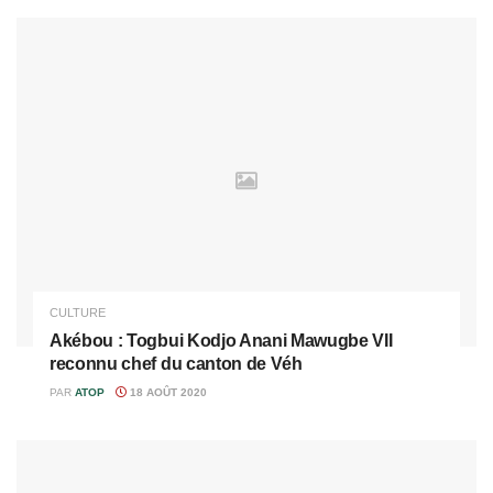
CULTURE
Akébou : Togbui Kodjo Anani Mawugbe VII
reconnu chef du canton de Véh
PAR
ATOP
18 AOÛT 2020