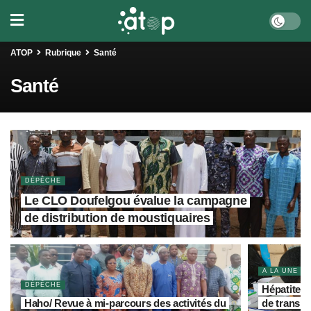
ATOP
Rubrique
Santé
Santé
DÉPÊCHE
Le CLO Doufelgou évalue la campagne
de distribution de moustiquaires
A LA UNE
DÉPÊCHE
Hépatites 
Haho/ Revue à mi-parcours des activités du
de transmi