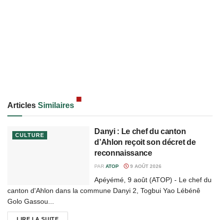
Articles
Similaires
Danyi : Le chef du canton
CULTURE
d’Ahlon reçoit son décret de
reconnaissance
PAR
ATOP
9 AOÛT 2026
Apéyémé, 9 août (ATOP) - Le chef du
canton d'Ahlon dans la commune Danyi 2, Togbui Yao Lébénê
Golo Gassou...
LIRE LA SUITE