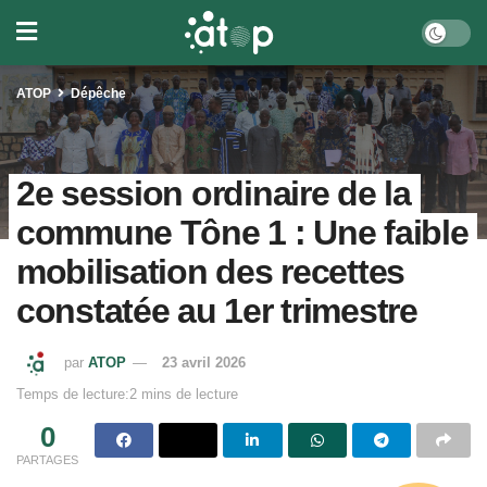
ATOP
Dépêche
2e session ordinaire de la
commune Tône 1 : Une faible
mobilisation des recettes
constatée au 1er trimestre
par
ATOP
23 avril 2026
Temps de lecture:2 mins de lecture
0
PARTAGES