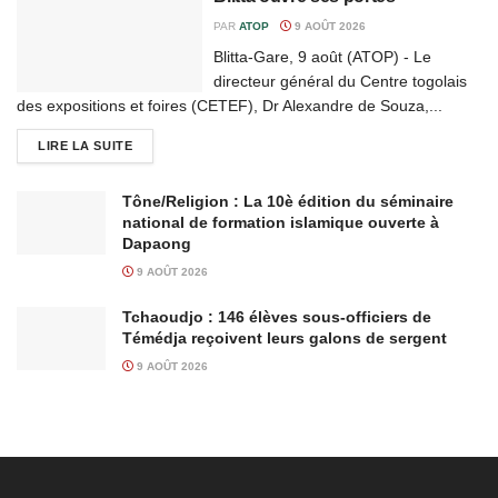
PAR
ATOP
9 AOÛT 2026
Blitta-Gare, 9 août (ATOP) - Le
directeur général du Centre togolais
des expositions et foires (CETEF), Dr Alexandre de Souza,...
LIRE LA SUITE
Tône/Religion : La 10è édition du séminaire
national de formation islamique ouverte à
Dapaong
9 AOÛT 2026
Tchaoudjo : 146 élèves sous-officiers de
Témédja reçoivent leurs galons de sergent
9 AOÛT 2026