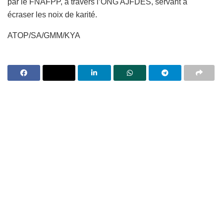
par le FNAFPP, à travers l’ONG AJFDES, servant à
écraser les noix de karité.
ATOP/SA/GMM/KYA