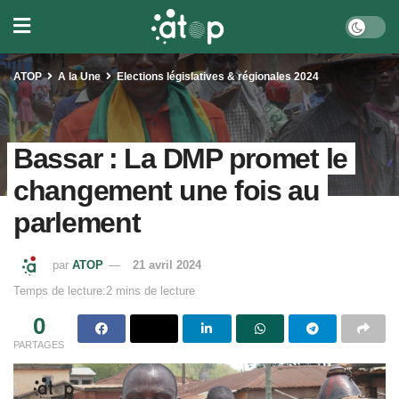
ATOP
A la Une
Elections législatives & régionales 2024
Bassar : La DMP promet le
changement une fois au
parlement
par
ATOP
21 avril 2024
Temps de lecture:2 mins de lecture
0
PARTAGES