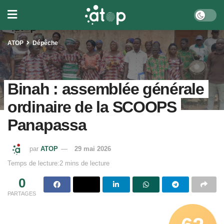
ATOP
Dépêche
Binah : assemblée générale
ordinaire de la SCOOPS
Panapassa
par
ATOP
29 mai 2026
Temps de lecture:2 mins de lecture
0
PARTAGES