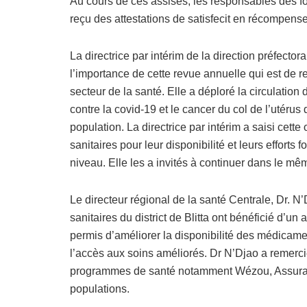
Au cours de ces assises, les responsables des fo
reçu des attestations de satisfecit en récompens
La directrice par intérim de la direction préfector
l’importance de cette revue annuelle qui est de re
secteur de la santé. Elle a déploré la circulation
contre la covid-19 et le cancer du col de l’utérus q
population. La directrice par intérim a saisi cette
sanitaires pour leur disponibilité et leurs efforts
niveau. Elle les a invités à continuer dans le mêm
Le directeur régional de la santé Centrale, Dr. N
sanitaires du district de Blitta ont bénéficié d’
permis d’améliorer la disponibilité des médicam
l’accès aux soins améliorés. Dr N’Djao a remercié
programmes de santé notamment Wézou, Assuranc
populations.