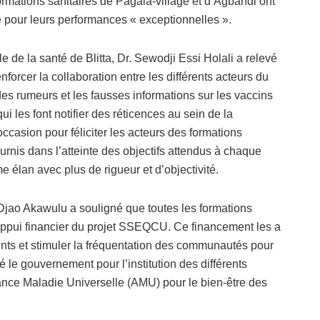
rmations sanitaires de Pagala-village et d’Agbandi ont
e pour leurs performances « exceptionnelles ».
ale de la santé de Blitta, Dr. Sewodji Essi Holali a relevé
nforcer la collaboration entre les différents acteurs du
 des rumeurs et les fausses informations sur les vaccins
ui les font notifier des réticences au sein de la
 occasion pour féliciter les acteurs des formations
 fournis dans l’atteinte des objectifs attendus à chaque
e élan avec plus de rigueur et d’objectivité.
’Djao Akawulu a souligné que toutes les formations
un appui financier du projet SSEQCU. Ce financement les a
ents et stimuler la fréquentation des communautés pour
 le gouvernement pour l’institution des différents
e Maladie Universelle (AMU) pour le bien-être des