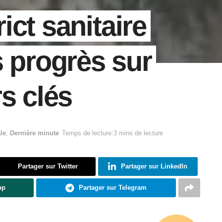
rict sanitaire
s progrès sur
s clés
le
,
Dernière minute
Temps de lecture:3 mins de lecture
Partager sur Twitter
Partager sur LinkedIn
pp
Partager sur Telegram