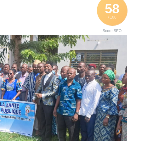
58
/ 100
Score SEO