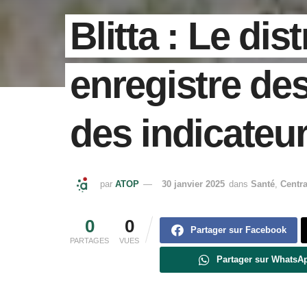
Blitta : Le dist
enregistre de
des indicateur
par
ATOP
30 janvier 2025
dans
Santé
,
Centra
0
0
Partager sur Facebook
PARTAGES
VUES
Partager sur WhatsA