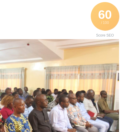
60
/ 100
Score SEO