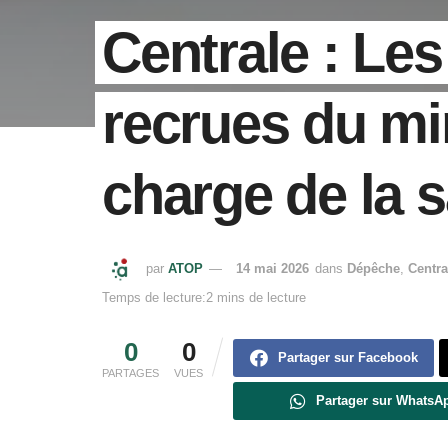
Centrale : Les
recrues du mi
charge de la 
par
ATOP
14 mai 2026
dans
Dépêche
,
Centra
Temps de lecture:2 mins de lecture
0
0
Partager sur Facebook
PARTAGES
VUES
Partager sur WhatsA