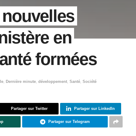
 nouvelles
nistère en
santé formées
le
,
Dernière minute
,
développement
,
Santé
,
Société
Partager sur Twitter
Partager sur LinkedIn
pp
Partager sur Telegram