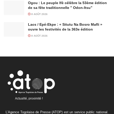
Ogou : Le peuple Ifè célèbre la 53ème édition
de sa fête traditionnelle ” Odon-Itsu”
8 AOÛT 2026
Lacs / Epé-Ekpe : « Situtu Na Bosro Mafli »
ouvre les festivités de la 363e édition
8 AOÛT 2026
Actualité, proximité !
L’Agence Togolaise de Presse (ATOP) est un service public national.