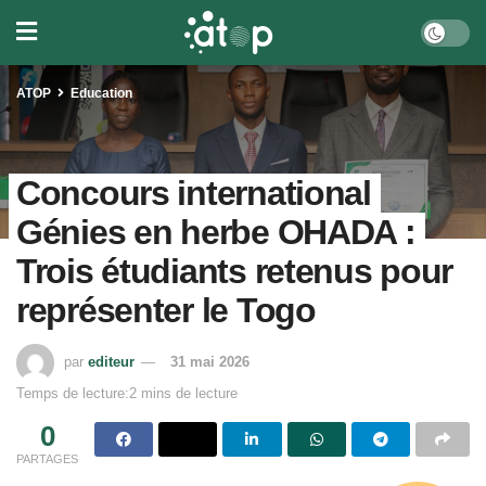
ATOP
Education
Concours international
Génies en herbe OHADA :
Trois étudiants retenus pour
représenter le Togo
par
editeur
31 mai 2026
Temps de lecture:2 mins de lecture
0
PARTAGES