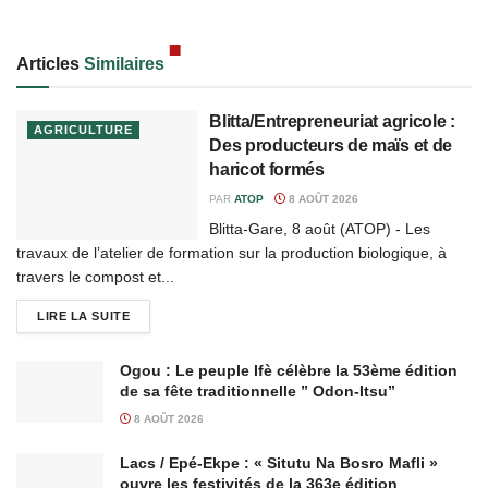
Articles
Similaires
Blitta/Entrepreneuriat agricole :
AGRICULTURE
Des producteurs de maïs et de
haricot formés
PAR
ATOP
8 AOÛT 2026
Blitta-Gare, 8 août (ATOP) - Les
travaux de l’atelier de formation sur la production biologique, à
travers le compost et...
LIRE LA SUITE
Ogou : Le peuple Ifè célèbre la 53ème édition
de sa fête traditionnelle ” Odon-Itsu”
8 AOÛT 2026
Lacs / Epé-Ekpe : « Situtu Na Bosro Mafli »
ouvre les festivités de la 363e édition