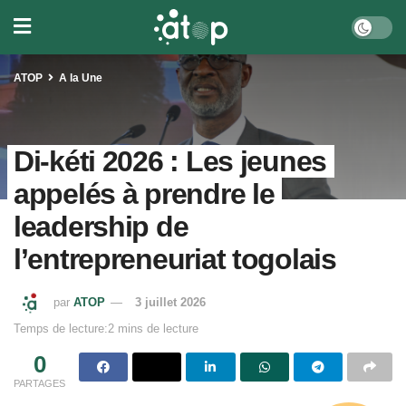
ATOP
A la Une
Di-kéti 2026 : Les jeunes
appelés à prendre le
leadership de
l’entrepreneuriat togolais
par
ATOP
3 juillet 2026
Temps de lecture:2 mins de lecture
0
PARTAGES