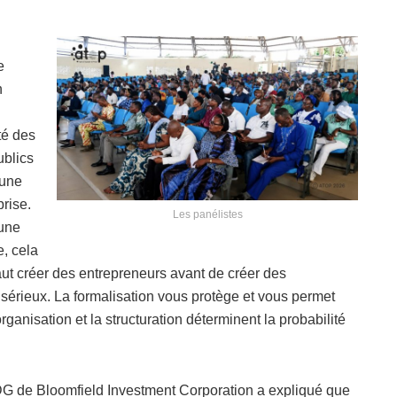
e
n
té des
ublics
 une
prise.
Les panélistes
 une
e, cela
 faut créer des entrepreneurs avant de créer des
u sérieux. La formalisation vous protège et vous permet
anisation et la structuration déterminent la probabilité
DG de Bloomfield Investment Corporation a expliqué que