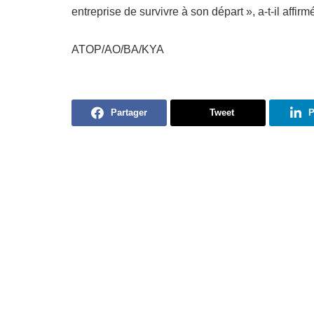
entreprise de survivre à son départ », a-t-il affirm
ATOP/AO/BA/KYA
Partager
Tweet
P