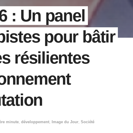
26 : Un panel
istes pour bâtir
s résilientes
ronnement
tation
ère minute
,
développement
,
Image du Jour
,
Société