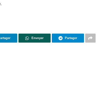
é.
artager
Envoyer
Partager