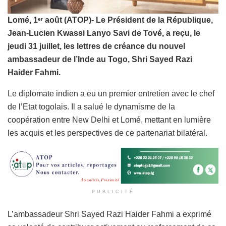
Lomé
,
1
a
o
û
t (ATOP)-
Le Président de la République,
er
Jean-Lucien Kwassi Lanyo Savi de Tové, a reçu, le
jeudi 31 juillet, les lettres de créance du nouvel
ambassadeur de l’Inde au Togo, Shri Sayed Razi
Haider Fahmi.
Le diplomate indien a eu un premier entretien avec le chef
de l’Etat togolais. Il a salué le dynamisme de la
coopération entre New Delhi et Lomé, mettant en lumière
les acquis et les perspectives de ce partenariat bilatéral.
PUBLICITÉ
L’ambassadeur Shri Sayed Razi Haider Fahmi a exprimé