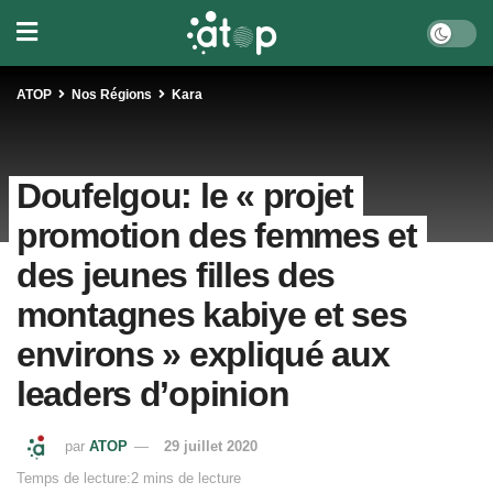
ATOP
Nos Régions
Kara
Doufelgou: le « projet
promotion des femmes et
des jeunes filles des
montagnes kabiye et ses
environs » expliqué aux
leaders d’opinion
par
ATOP
29 juillet 2020
Temps de lecture:2 mins de lecture