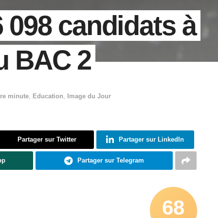
6 098 candidats à
du BAC 2
re minute
,
Education
,
Image du Jour
Partager sur Twitter
Partager sur LinkedIn
pp
Partager sur Telegram
68