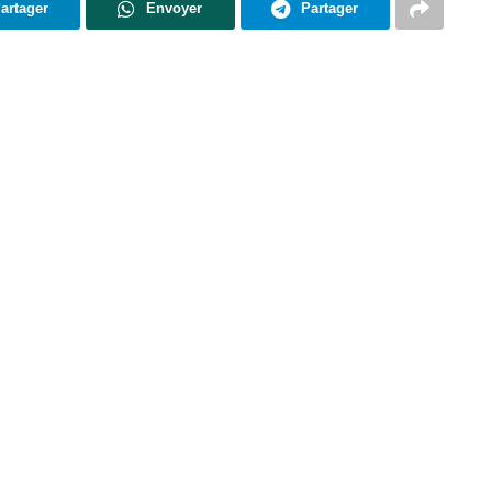
artager
Envoyer
Partager