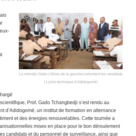
ais
ur
’eux-
nt
Le ministre Gado ( 6ème de la gauche) exhortant les candidats
( Lycée technique d’Adidogomé)
chargé
cientifique, Prof. Gado Tchangbedji s’est rendu au
t d’Adidogomé, un institut de formation en alternance
iment et des énergies renouvelables. Cette tournée a
rganisationnelles mises en place pour le bon déroulement
es candidats et du personnel de surveillance, ainsi que