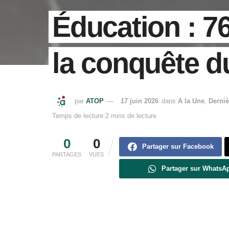
Éducation : 7
la conquête 
par
ATOP
17 juin 2026
dans
A la Une
,
Derniè
Temps de lecture:2 mins de lecture
0
0
Partager sur Facebook
PARTAGES
VUES
Partager sur WhatsA