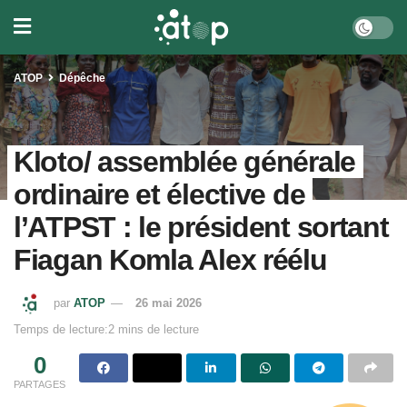
ATOP
Dépêche
Kloto/ assemblée générale
ordinaire et élective de
l’ATPST : le président sortant
Fiagan Komla Alex réélu
par
ATOP
26 mai 2026
Temps de lecture:2 mins de lecture
0
PARTAGES