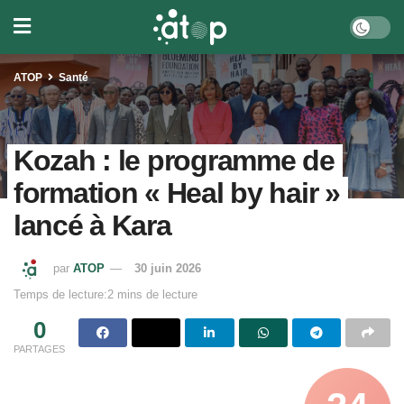
ATOP
Santé
Kozah : le programme de
formation « Heal by hair »
lancé à Kara
par
ATOP
30 juin 2026
Temps de lecture:2 mins de lecture
0
PARTAGES