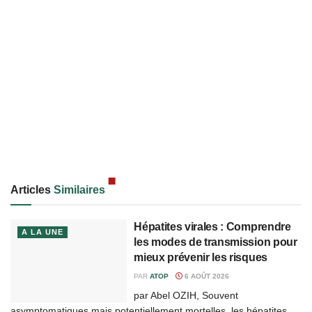
Articles
Similaires
Hépatites virales : Comprendre
A LA UNE
les modes de transmission pour
mieux prévenir les risques
PAR
ATOP
6 AOÛT 2026
par Abel OZIH, Souvent
asymptomatiques mais potentiellement mortelles, les hépatites