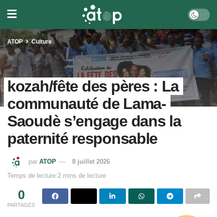
ATOP
Culture
kozah/fête des pères : La
communauté de Lama-
Saoudè s’engage dans la
paternité responsable
par
ATOP
8 juillet 2026
Temps de lecture:2 mins de lecture
0
PARTAGES