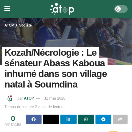
ATOP
Société
Kozah/Nécrologie : Le
sénateur Abass Kaboua
inhumé dans son village
natal à Soumdina
par
ATOP
31 mai 2026
Temps de lecture:2 mins de lecture
0
PARTAGES