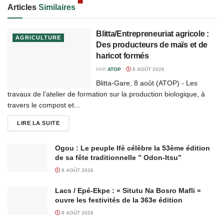
Articles
Similaires
Blitta/Entrepreneuriat agricole :
AGRICULTURE
Des producteurs de maïs et de
haricot formés
PAR
ATOP
8 AOÛT 2026
Blitta-Gare, 8 août (ATOP) - Les
travaux de l’atelier de formation sur la production biologique, à
travers le compost et...
LIRE LA SUITE
Ogou : Le peuple Ifè célèbre la 53ème édition
de sa fête traditionnelle ” Odon-Itsu”
8 AOÛT 2026
Lacs / Epé-Ekpe : « Situtu Na Bosro Mafli »
ouvre les festivités de la 363e édition
8 AOÛT 2026