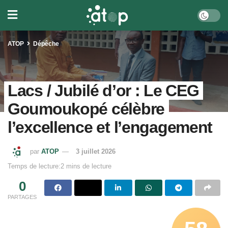
ATOP
Dépêche
Lacs / Jubilé d’or : Le CEG
Goumoukopé célèbre
l’excellence et l’engagement
par
ATOP
3 juillet 2026
Temps de lecture:2 mins de lecture
0
PARTAGES