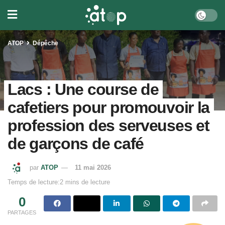
ATOP
Dépêche
Lacs : Une course de
cafetiers pour promouvoir la
profession des serveuses et
de garçons de café
par
ATOP
11 mai 2026
Temps de lecture:2 mins de lecture
0
PARTAGES