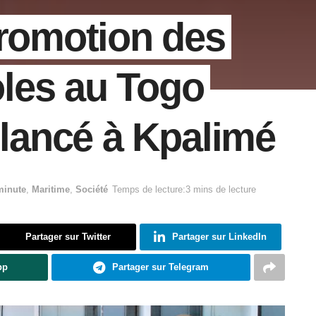
promotion des
coles au Togo
 lancé à Kpalimé
minute
,
Maritime
,
Société
Temps de lecture:3 mins de lecture
Partager sur Twitter
Partager sur LinkedIn
pp
Partager sur Telegram