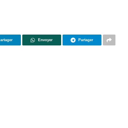
artager
Envoyer
Partager