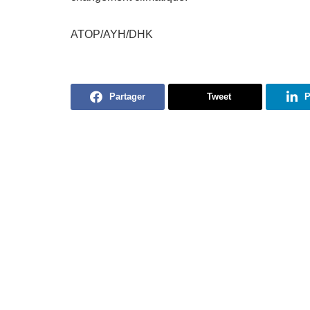
ATOP/AYH/DHK
Partager
Tweet
P