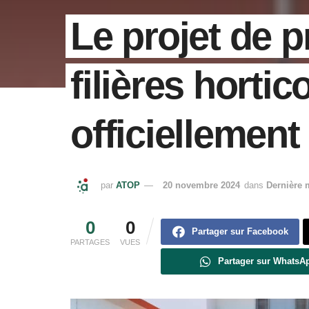
Le projet de 
filières horti
officiellement
par
ATOP
20 novembre 2024
dans
Dernière 
0
0
Partager sur Facebook
PARTAGES
VUES
Partager sur WhatsA