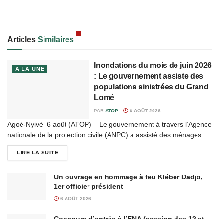
Articles
Similaires
Inondations du mois de juin 2026
A LA UNE
: Le gouvernement assiste des
populations sinistrées du Grand
Lomé
PAR
ATOP
6 AOÛT 2026
Agoè-Nyivé, 6 août (ATOP) – Le gouvernement à travers l’Agence
nationale de la protection civile (ANPC) a assisté des ménages...
LIRE LA SUITE
Un ouvrage en hommage à feu Kléber Dadjo,
1er officier président
6 AOÛT 2026
Concours d’entrée à l’ENA (session des 12 et