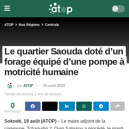
ATOP
Nos Régions
Centrale
Le quartier Saouda doté d’un
forage équipé d’une pompe à
motricité humaine
par
ATOP
19 août 2020
Temps de lecture:1 min de lecture
0
PARTAGES
Sokodé, 19 août (ATOP)
– Le maire adjoint de la
commune Tchaoudjo 2, Ouro Salissou a procédé, le mardi