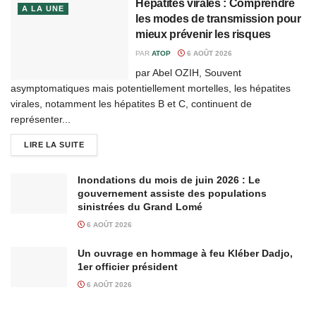
Hépatites virales : Comprendre
A LA UNE
les modes de transmission pour
mieux prévenir les risques
PAR
ATOP
6 AOÛT 2026
par Abel OZIH, Souvent
asymptomatiques mais potentiellement mortelles, les hépatites
virales, notamment les hépatites B et C, continuent de
représenter...
LIRE LA SUITE
Inondations du mois de juin 2026 : Le
gouvernement assiste des populations
sinistrées du Grand Lomé
6 AOÛT 2026
Un ouvrage en hommage à feu Kléber Dadjo,
1er officier président
6 AOÛT 2026