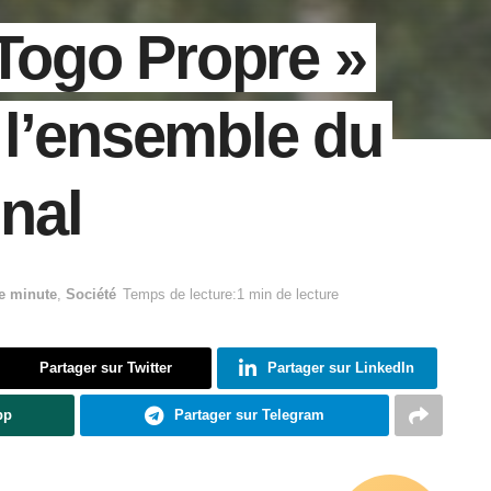
 Togo Propre »
 l’ensemble du
onal
e minute
,
Société
Temps de lecture:1 min de lecture
Partager sur Twitter
Partager sur LinkedIn
pp
Partager sur Telegram