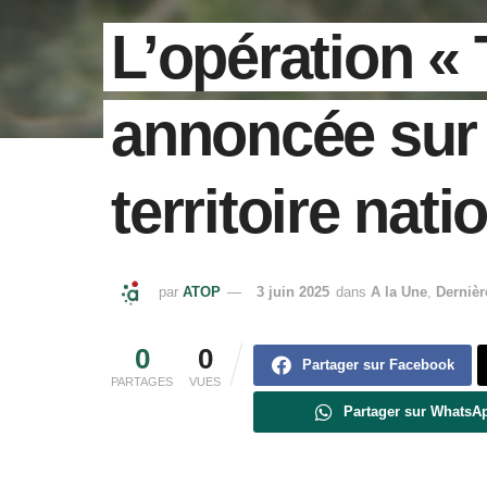
L’opération «
annoncée sur
territoire nati
par
ATOP
3 juin 2025
dans
A la Une
,
Dernièr
0
0
Partager sur Facebook
PARTAGES
VUES
Partager sur WhatsA