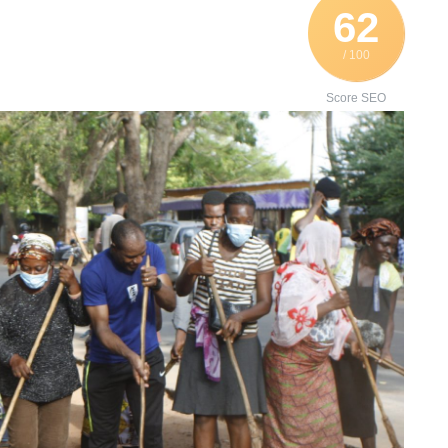
62
/ 100
Score SEO