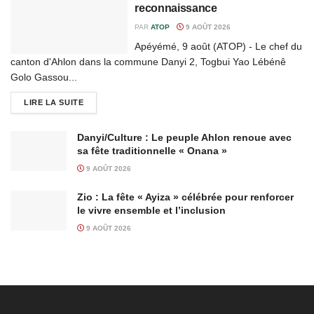
reconnaissance
PAR
ATOP
9 AOÛT 2026
Apéyémé, 9 août (ATOP) - Le chef du
canton d'Ahlon dans la commune Danyi 2, Togbui Yao Lébénê
Golo Gassou...
LIRE LA SUITE
Danyi/Culture : Le peuple Ahlon renoue avec
sa fête traditionnelle « Onana »
9 AOÛT 2026
Zio : La fête « Ayiza » célébrée pour renforcer
le vivre ensemble et l’inclusion
9 AOÛT 2026