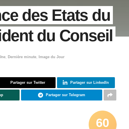
ce des Etats du
ident du Conseil
Une
,
Dernière minute
,
Image du Jour
Partager sur Twitter
Partager sur LinkedIn
pp
Partager sur Telegram
60