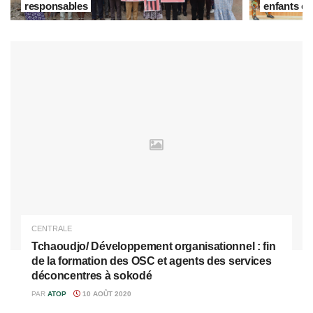
responsables
enfants et
CENTRALE
Tchaoudjo/ Développement organisationnel : fin
de la formation des OSC et agents des services
déconcentres à sokodé
PAR
ATOP
10 AOÛT 2020