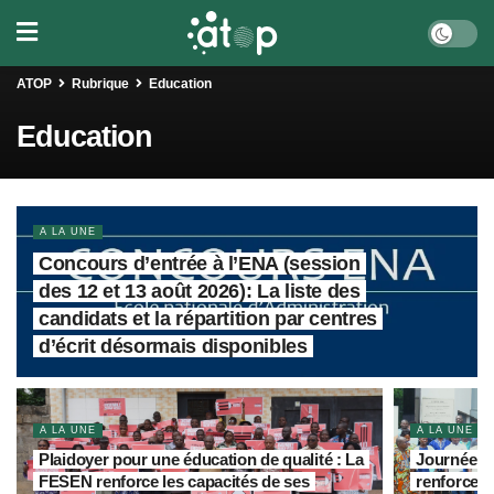
ATOP
Rubrique
Education
Education
A LA UNE
Concours d’entrée à l’ENA (session
des 12 et 13 août 2026): La liste des
candidats et la répartition par centres
d’écrit désormais disponibles
A LA UNE
A LA UNE
Plaidoyer pour une éducation de qualité : La
Journée sc
FESEN renforce les capacités de ses
renforcer 