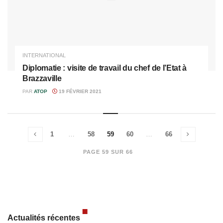
INTERNATIONAL
Diplomatie : visite de travail du chef de l’Etat à
Brazzaville
PAR
ATOP
19 FÉVRIER 2021
1
…
58
59
60
…
66
PAGE 59 SUR 66
Actualités récentes