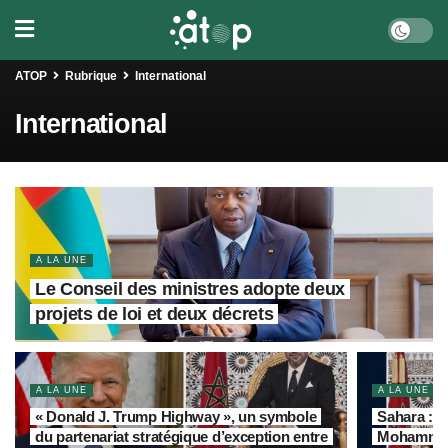
ATOP
Rubrique
International
International
A LA UNE
Le Conseil des ministres adopte deux
projets de loi et deux décrets
A LA UNE
A LA UNE
« Donald J. Trump Highway », un symbole
Sahara : L
du partenariat stratégique d’exception entre
Mohammed V