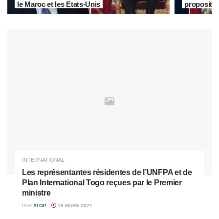
le Maroc et les Etats-Unis
propositi
INTERNATIONAL
Les représentantes résidentes de l’UNFPA et de
Plan International Togo reçues par le Premier
ministre
PAR
ATOP
18 MARS 2021