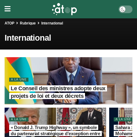
ATOP
Rubrique
International
International
A LA UNE
Le Conseil des ministres adopte deux
projets de loi et deux décrets
A LA UNE
A LA UNE
« Donald J. Trump Highway », un symbole
Sahara : L
du partenariat stratégique d’exception entre
Mohammed V