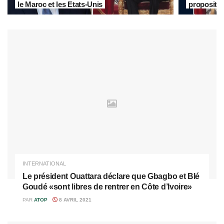
le Maroc et les Etats-Unis
propositi
INTERNATIONAL
Le président Ouattara déclare que Gbagbo et Blé
Goudé «sont libres de rentrer en Côte d’Ivoire»
PAR
ATOP
8 AVRIL 2021