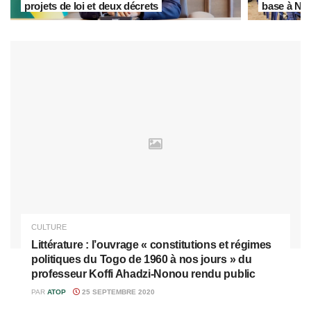
projets de loi et deux décrets
base à Ny
CULTURE
Littérature : l’ouvrage « constitutions et régimes
politiques du Togo de 1960 à nos jours » du
professeur Koffi Ahadzi-Nonou rendu public
PAR
ATOP
25 SEPTEMBRE 2020