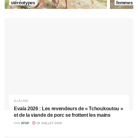
stéréotypes
femmes d
A LA UNE
Evala 2026 : Les revendeurs de « Tchoukoutou »
et de la viande de porc se frottent les mains
PAR
ATOP
18 JUILLET 2026