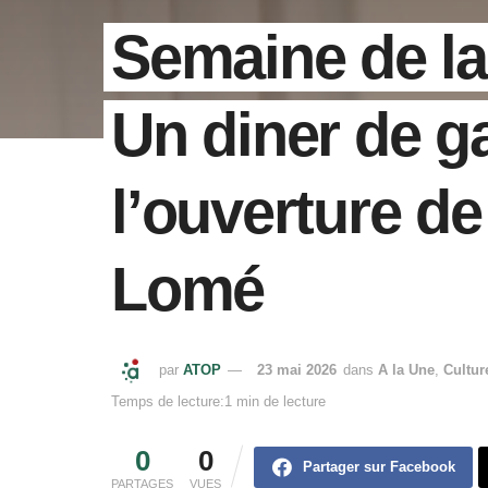
Semaine de la 
Un diner de g
l’ouverture de
Lomé
par
ATOP
23 mai 2026
dans
A la Une
,
Cultur
Temps de lecture:1 min de lecture
0
0
Partager sur Facebook
PARTAGES
VUES