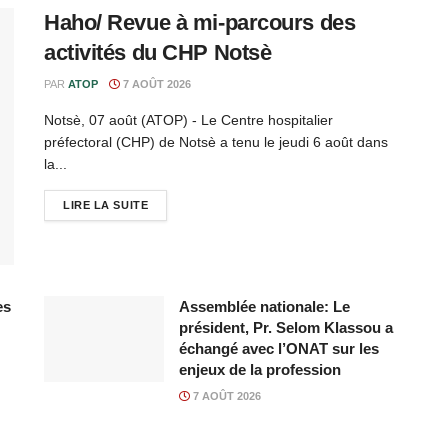
Haho/ Revue à mi-parcours des
activités du CHP Notsè
PAR
ATOP
7 AOÛT 2026
Notsè, 07 août (ATOP) - Le Centre hospitalier
préfectoral (CHP) de Notsè a tenu le jeudi 6 août dans
la...
LIRE LA SUITE
es
Assemblée nationale: Le
président, Pr. Selom Klassou a
échangé avec l’ONAT sur les
enjeux de la profession
7 AOÛT 2026