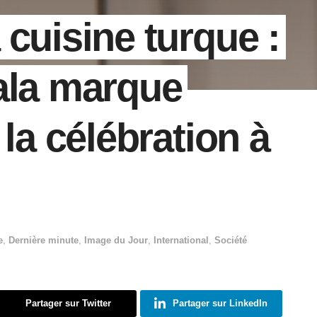
cuisine turque :
ala marque
 la célébration à
e
,
Dernière minute
,
Image du Jour
,
International
,
Société
Partager sur Twitter
Partager sur LinkedIn