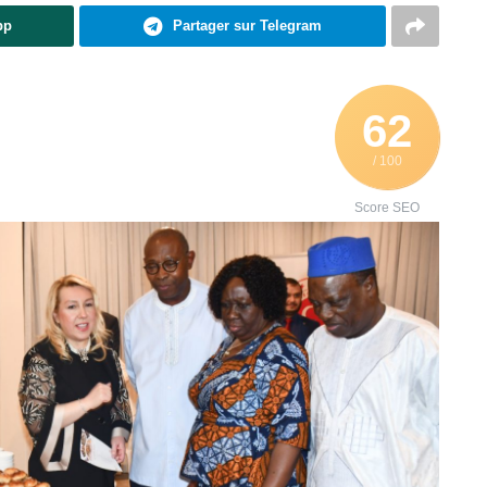
pp
Partager sur Telegram
62
/ 100
Score SEO