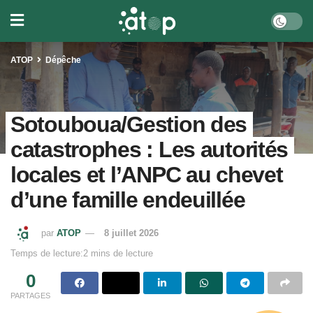
ATOP
Dépêche
Sotouboua/Gestion des
catastrophes : Les autorités
locales et l’ANPC au chevet
d’une famille endeuillée
par
ATOP
8 juillet 2026
Temps de lecture:2 mins de lecture
0
PARTAGES