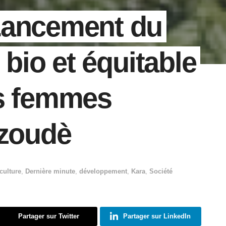
Lancement du
 bio et équitable
es femmes
èzoudè
culture
,
Dernière minute
,
développement
,
Kara
,
Société
Partager sur Twitter
Partager sur LinkedIn