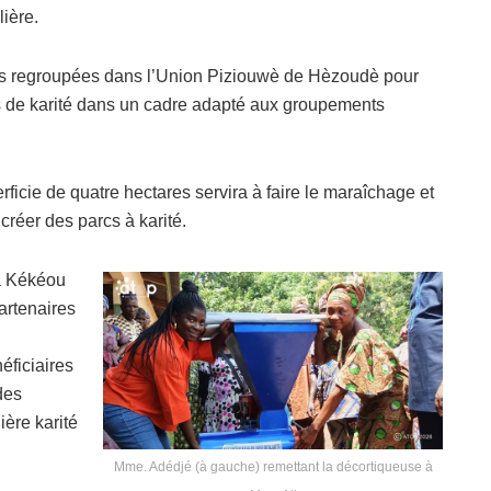
lière.
ves regroupées dans l’Union Piziouwè de Hèzoudè pour
 de karité dans un cadre adapté aux groupements
ficie de quatre hectares servira à faire le maraîchage et
 créer des parcs à karité.
a Kékéou
artenaires
éficiaires
des
ière karité
Mme. Adédjé (à gauche) remettant la décortiqueuse à