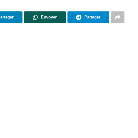
artager
Envoyer
Partager