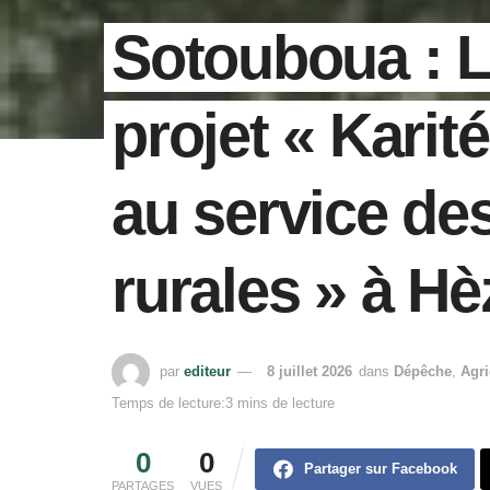
Sotouboua : 
projet « Karité
au service d
rurales » à H
par
editeur
8 juillet 2026
dans
Dépêche
,
Agri
Temps de lecture:3 mins de lecture
0
0
Partager sur Facebook
PARTAGES
VUES