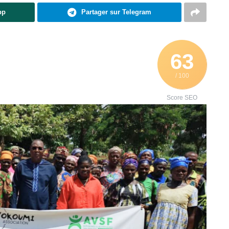
pp
Partager sur Telegram
63
/ 100
Score SEO