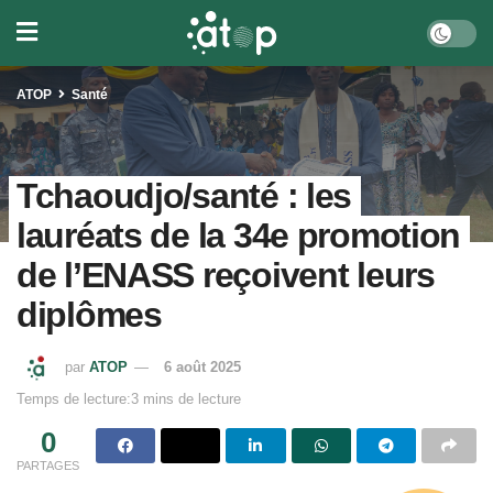
ATOP
Santé
Tchaoudjo/santé : les
lauréats de la 34e promotion
de l’ENASS reçoivent leurs
diplômes
par
ATOP
6 août 2025
Temps de lecture:3 mins de lecture
0
PARTAGES