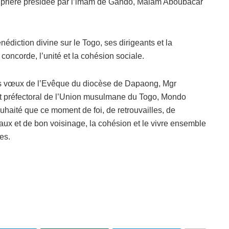
à la prière présidée par l’imam de Gando, Malam Aboubacar
édiction divine sur le Togo, ses dirigeants et la
la concorde, l’unité et la cohésion sociale.
es vœux de l’Evêque du diocèse de Dapaong, Mgr
nt préfectoral de l’Union musulmane du Togo, Mondo
aité que ce moment de foi, de retrouvailles, de
liaux et de bon voisinage, la cohésion et le vivre ensemble
es.