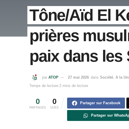
Tône/Aïd El K
prières musul
paix dans le
par
ATOP
27 mai 2026
dans
Société
,
A la Un
Temps de lecture:2 mins de lecture
0
0
Partager sur Facebook
PARTAGES
VUES
Partager sur WhatsA