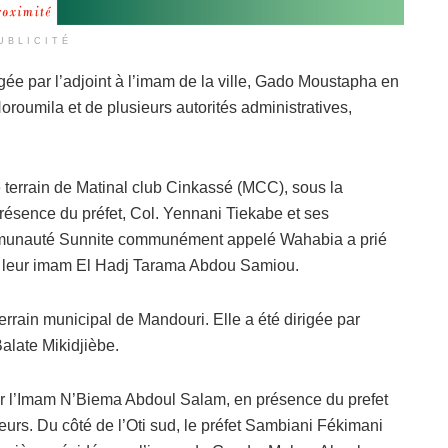
UBLICITÉ
gée par l’adjoint à l’imam de la ville, Gado Moustapha en
oumila et de plusieurs autorités administratives,
e terrain de Matinal club Cinkassé (MCC), sous la
ésence du préfet, Col. Yennani Tiekabe et ses
communauté Sunnite communément appelé Wahabia a prié
de leur imam El Hadj Tarama Abdou Samiou.
terrain municipal de Mandouri. Elle a été dirigée par
alate Mikidjièbe.
par l’Imam N’Biema Abdoul Salam, en présence du prefet
teurs. Du côté de l’Oti sud, le préfet Sambiani Fékimani