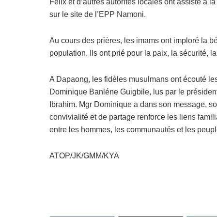
Félix et d’autres autorités locales ont assisté 
sur le site de l’EPP Namoni.
Au cours des prières, les imams ont imploré la bén
population. Ils ont prié pour la paix, la sécurité, 
A Dapaong, les fidèles musulmans ont écouté l
Dominique Banléne Guigbile, lus par le préside
Ibrahim. Mgr Dominique a dans son message, souh
convivialité et de partage renforce les liens fami
entre les hommes, les communautés et les peupl
ATOP/JK/GMM/KYA