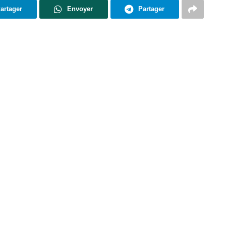
artager
Envoyer
Partager