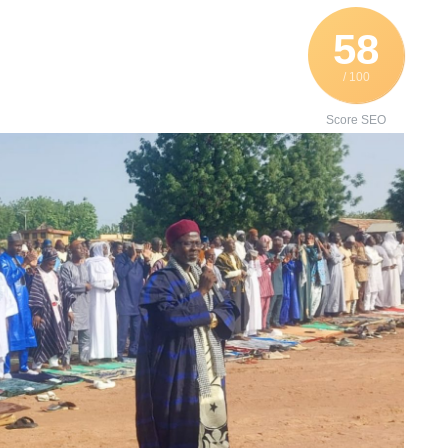
58
/ 100
Score SEO