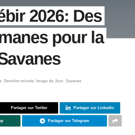
ébir 2026: Des
manes pour la
s Savanes
e
,
Dernière minute
,
Image du Jour
,
Savanes
Partager sur Twitter
Partager sur LinkedIn
pp
Partager sur Telegram