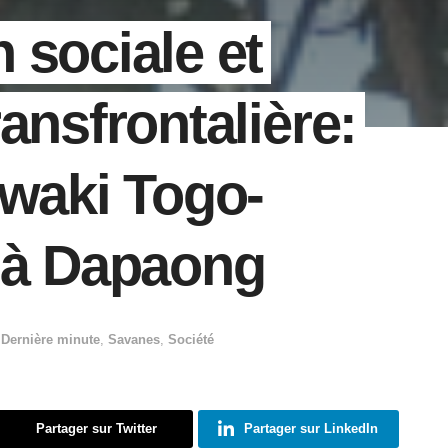
 sociale et
ansfrontalière:
uwaki Togo-
 à Dapaong
,
Dernière minute
,
Savanes
,
Société
Partager sur Twitter
Partager sur LinkedIn