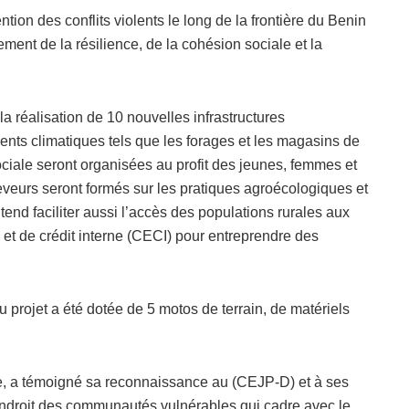
ention des conflits violents le long de la frontière du Benin
ement de la résilience, de la cohésion sociale et la
la réalisation de 10 nouvelles infrastructures
ts climatiques tels que les forages et les magasins de
ociale seront organisées au profit des jeunes, femmes et
leveurs seront formés sur les pratiques agroécologiques et
tend faciliter aussi l’accès des populations rurales aux
t de crédit interne (CECI) pour entreprendre des
 projet a été dotée de 5 motos de terrain, de matériels
e, a témoigné sa reconnaissance au (CEJP-D) et à ses
endroit des communautés vulnérables qui cadre avec le