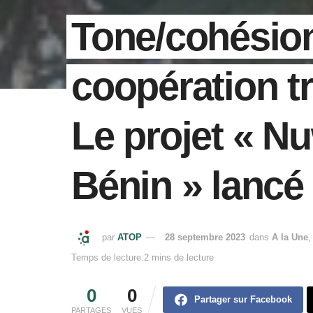
Tone/cohésion
coopération tr
Le projet « N
Bénin » lancé
par
ATOP
28 septembre 2023
dans
A la Une
Temps de lecture:2 mins de lecture
0
0
Partager sur Facebook
PARTAGES
VUES