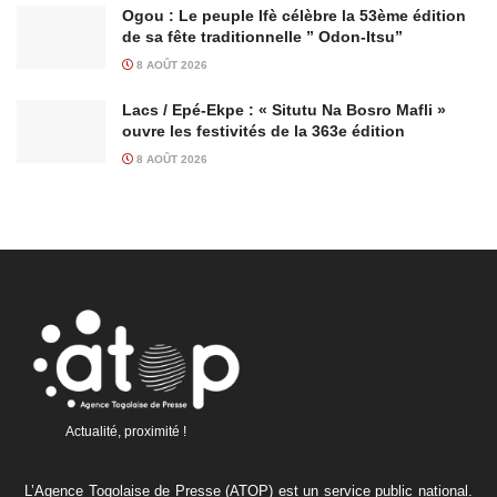
Ogou : Le peuple Ifè célèbre la 53ème édition
de sa fête traditionnelle ” Odon-Itsu”
8 AOÛT 2026
Lacs / Epé-Ekpe : « Situtu Na Bosro Mafli »
ouvre les festivités de la 363e édition
8 AOÛT 2026
Actualité, proximité !
L’Agence Togolaise de Presse (ATOP) est un service public national.