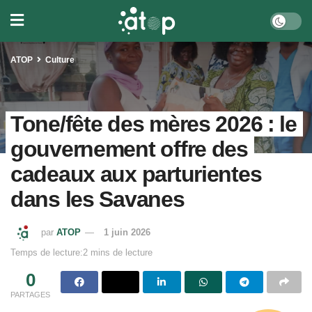
ATOP
Culture
Tone/fête des mères 2026 : le
gouvernement offre des
cadeaux aux parturientes
dans les Savanes
par
ATOP
1 juin 2026
Temps de lecture:2 mins de lecture
0
PARTAGES