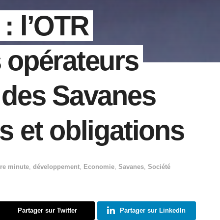
 : l’OTR
s opérateurs
des Savanes
ts et obligations
re minute
,
développement
,
Economie
,
Savanes
,
Société
Partager sur Twitter
Partager sur LinkedIn