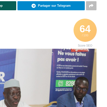
pp
Partager sur Telegram
64
/ 100
Score SEO