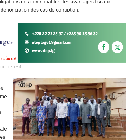
bligations des contribuables, les avantages fiscaux
énonciation des cas de corruption.
UBLICITÉ
es
ime
t
cale
ées