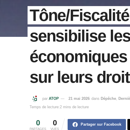
Tône/Fiscalité
sensibilise le
économiques 
sur leurs droi
par
ATOP
21 mai 2026
dans
Dépêche
,
Derniè
Temps de lecture:2 mins de lecture
0
0
Partager sur Facebook
PARTAGES
VUES